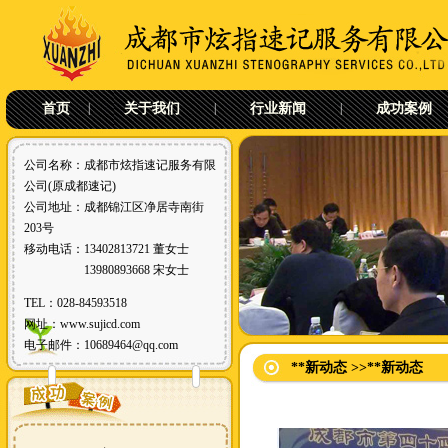
首页
|
关于我们
|
行业新闻
|
成功案例
公司名称：成都市炫指速记服务有限
公司(原成都速记)
公司地址：成都锦江区净居寺南街
203号
移动电话：13402813721 董女士
13980893668 宋女士
TEL：028-84593518
网址：
www.sujicd.com
电子邮件：10689464@qq.com
**新动态 >>**新动态