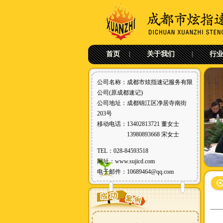
首页
|
关于我们
|
行
公司名称：成都市炫指速记服务有限
公司(原成都速记)
公司地址：成都锦江区净居寺南街
203号
移动电话：13402813721 董女士
13980893668 宋女士
TEL：028-84593518
网址：
www.sujicd.com
电子邮件：10689464@qq.com