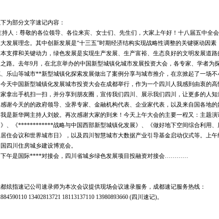
以下为部分文字速记内容：
主持人：尊敬的各位领导、各位来宾、女士们、先生们，大家上午好！十八届五中全会
五大发展理念。其中创新发展是“十三五”时期经济结构实现战略性调整的关键驱动因素
根本支撑和关键动力，绿色发展是实现生产发展、生产富裕、生态良好的文明发展道路
由之路。去年9月，在北京举办的中国新型城镇化城市发展投资大会，各专家、学者为
花、乐山等城市**新型城镇化探索发展做出了案例分享与城市推介，在京掀起了一场不小
今天中国新型城镇化发展城市投资大会在成都举行，作为一个四川人我感到由衷的高
大家拿出手机扫一扫，并分享到朋友圈，宣传我们四川、展示我们四川，让更多的人知
感谢今天的的政府领导、业界专家、金融机构代表、企业家代表，以及来自国各地的
我是新华网主持人刘姣。再次感谢大家的到来！今天上午大会的主要一程又：主题演
》、《************战略与中国西部新型城镇化发展》、《做好地下空间综合利
得居住会议和世界城市日》，以及四川智慧城市大数据产业引导基金启动仪式等。上午结束
中国四川住房城乡建设博览会。
下午是国际****对接会，四川省城乡绿色发展项目投融资对接会…………
成都炫指速记公司速录师为本次会议提供现场会议速录服务，成都速记服务热线：
2884590110 13402813721 18113137110 13980893660 (四川速记)。