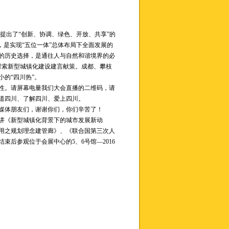
提出了“创新、协调、绿色、开放、共享”的
，是实现“五位一体”总体布局下全面发展的
的历史选择，是通往人与自然和谐境界的必
探索新型城镇化建设建言献策。成都、攀枝
的“四川热”。
性。请屏幕电量我们大会直播的二维码，请
道四川、了解四川、爱上四川。
媒体朋友们，谢谢你们，你们辛苦了！
讲《新型城镇化背景下的城市发展新动
用、用之规划理念建管廊》、《联合国第三次人
后参观位于会展中心的5、6号馆—2016