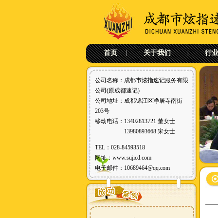
首页
|
关于我们
|
行
公司名称：成都市炫指速记服务有限
公司(原成都速记)
公司地址：成都锦江区净居寺南街
203号
移动电话：13402813721 董女士
13980893668 宋女士
TEL：028-84593518
网址：
www.sujicd.com
电子邮件：10689464@qq.com